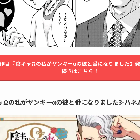
2作目『陰キャΩの私がヤンキーαの彼と番になりました2-発
続きはこちら！
ャΩの私がヤンキーαの彼と番になりました3-ハネ