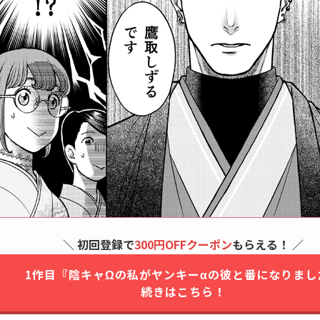
＼ 初回登録で
300円OFFクーポン
もらえる！ ／
1作目『陰キャΩの私がヤンキーαの彼と番になりまし
続きはこちら！