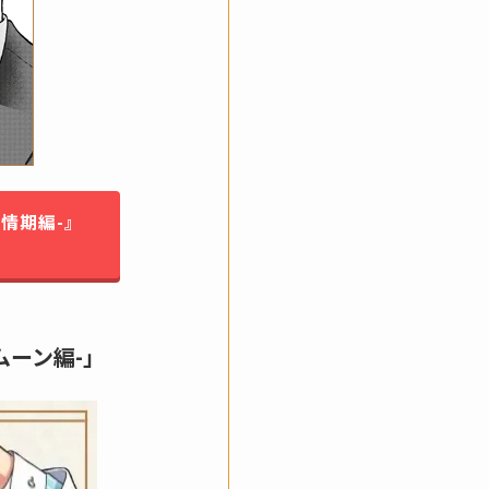
情期編-』
ムーン編-」