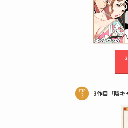
STEP
3作目「陰キ