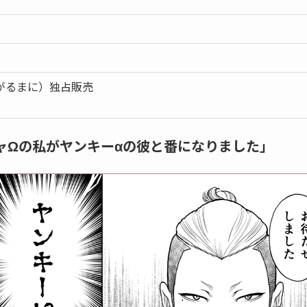
e（がるまに）独占販売
ャΩの私がヤンキーαの彼と番になりました」