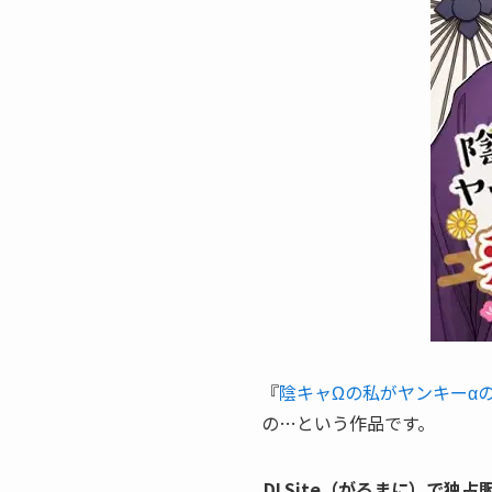
『
陰キャΩの私がヤンキーα
の…という作品です。
DLSite（がるまに）で独