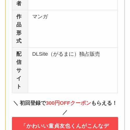
者
作
マンガ
品
形
式
配
DLSite（がるまに）独占販売
信
サ
イ
ト
＼ 初回登録で
300円OFFクーポン
もらえる！
／
「かわいい童貞友也くんがこんなデ