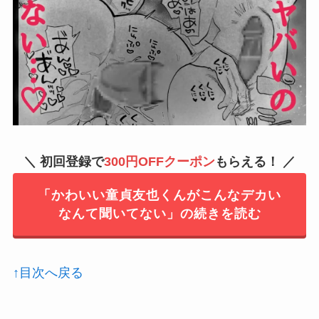
＼ 初回登録で
300円OFFクーポン
もらえる！ ／
「かわいい童貞友也くんがこんなデカい
なんて聞いてない」の続きを読む
↑目次へ戻る