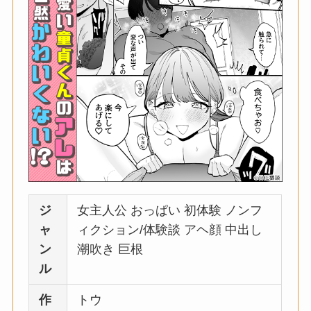
ジ
女主人公 おっぱい 初体験 ノンフ
ャ
ィクション/体験談 アヘ顔 中出し
ン
潮吹き 巨根
ル
作
トウ