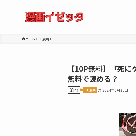
ホーム
TL漫画
【10P無料】『死
無料で読める？
PR
TL漫画
2024年6月25日