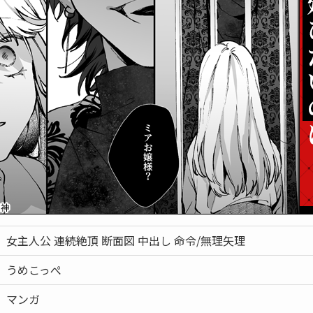
女主人公 連続絶頂 断面図 中出し 命令/無理矢理
うめこっぺ
マンガ