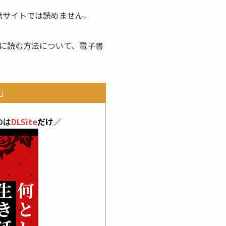
籍サイトでは読めません。
に読む方法について、電子書
」
のは
DLSite
だけ
／